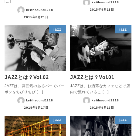
[…]
keithsound1218
2015年9月18日
keithsound1218
2015年9月21日
jazz
jazz
JAZZとは？Vol.02
JAZZとは？Vol.01
JAZZは、雰囲気のあるバーでバー
JAZZは、お洒落なカフェなどで店
ボンをちびりちび […]
内で流れているこ […]
keithsound1218
keithsound1218
2015年9月17日
2015年9月16日
jazz
jazz