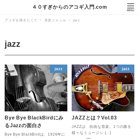
４０すぎからのアコギ入門.com
MENU
アコギを弾きたくて
音楽ジャンル
jazz
jazz
jazz
jazz
Bye Bye BlackBirdにみ
JAZZとは？Vol.03
るJazzの面白さ
JAZZは、自由な音楽。1つの曲を
様々なミュージシ […]
Bye Bye BlackBirdは、1926年に