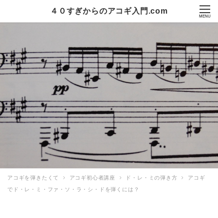
４０すぎからのアコギ入門.com
MENU
アコギを弾きたくて
アコギ初心者講座
ド・レ・ミの弾き方
アコギ
でド・レ・ミ・ファ・ソ・ラ・シ・ドを弾くには？