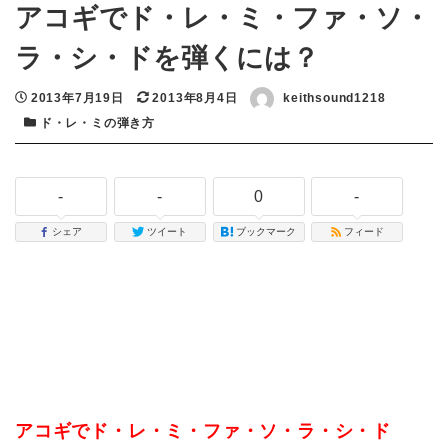
アコギでド・レ・ミ・ファ・ソ・
ラ・シ・ドを弾くには？
投稿日
2013年7月19日
更新日
2013年8月4日
著者
keithsound1218
カテゴリー
ド・レ・ミの弾き方
-
-
0
-
シェア
ツイート
ブックマーク
フィード
アコギでド・レ・ミ・ファ・ソ・ラ・シ・ド