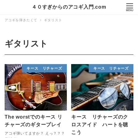
４０すぎからのアコギ入門.com
MENU
アコギを弾きたくて
ギタリスト
ギタリスト
キース リチャーズ
キース リチャーズ
The worstでのキース リ
キース リチャーズのク
チャーズのギタープレイ
ロスアイド ハートを聴
こう
アコギ弾いてますか？ えっ？？？