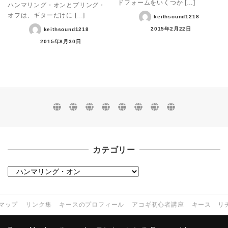
ドフォームをいくつか […]
ハンマリング・オンとプリング・
オフは、ギターだけに […]
keithsound1218
2015年2月22日
keithsound1218
2015年8月30日
カテゴリー
カ
テ
ゴ
マップ
リンク集
キースのプロフィール
アコギ初心者講座
キース リ
リ
ー